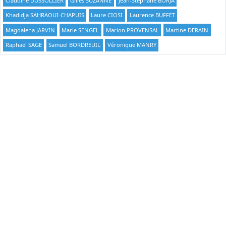
Claudine DUSSOLLIER
Gilles SUZANNE
Jean-Stéphane BORJA
Khadidja SAHRAOUI-CHAPUIS
Laure CIOSI
Laurence BUFFET
Magdalena JARVIN
Marie SENGEL
Marion PROVENSAL
Martine DERAIN
Raphaël SAGE
Samuel BORDREUIL
Véronique MANRY