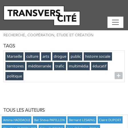
RECHERCHE, COOPÉRATION, ÉTUDE ET CRÉATION
TAGS
Marseille
culture
arts
drogue
public
histoire sociale
territoires
méditerranée
trafic
multimédia
éducatif
politique
TOUS LES AUTEURS
Amina HADDAOUI
Bat Sheva PAPILLON
Bernard LESAING
Claire DUPORT