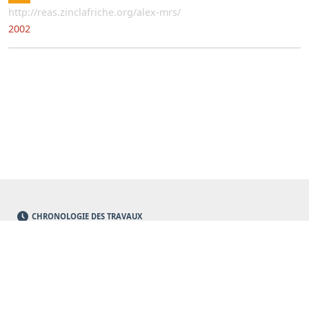
http://reas.zinclafriche.org/alex-mrs/
2002
CHRONOLOGIE DES TRAVAUX
PROGRAMMES EN COURS
QUI SOMMES-NOUS
CONTACT