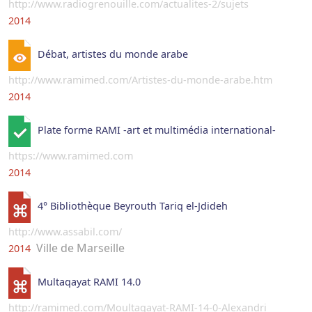
http://www.radiogrenouille.com/actualites-2/sujets
2014
Débat, artistes du monde arabe
http://www.ramimed.com/Artistes-du-monde-arabe.htm
2014
Plate forme RAMI -art et multimédia international-
https://www.ramimed.com
2014
4° Bibliothèque Beyrouth Tariq el-Jdideh
http://www.assabil.com/
Ville de Marseille
2014
Multaqayat RAMI 14.0
http://ramimed.com/Moultaqayat-RAMI-14-0-Alexandri