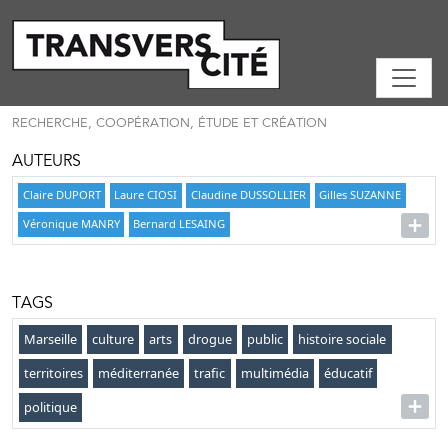
RECHERCHE, COOPÉRATION, ÉTUDE ET CRÉATION
AUTEURS
Claire DUPORT
Laure CIOSI
Claudine DUSSOLLIER
Gilles SUZANNE
Véronique MANRY
Bernard LESAING
TAGS
Marseille
culture
arts
drogue
public
histoire sociale
territoires
méditerranée
trafic
multimédia
éducatif
politique