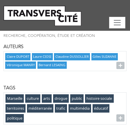
RECHERCHE, COOPÉRATION, ÉTUDE ET CRÉATION
AUTEURS
Claire DUPORT
Laure CIOSI
Claudine DUSSOLLIER
Gilles SUZANNE
Véronique MANRY
Bernard LESAING
TAGS
Marseille
culture
arts
drogue
public
histoire sociale
territoires
méditerranée
trafic
multimédia
éducatif
politique