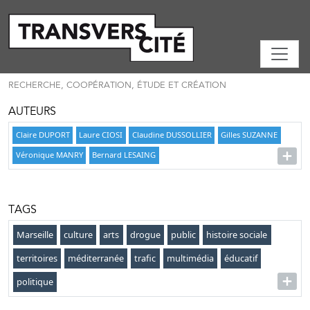
RECHERCHE, COOPÉRATION, ÉTUDE ET CRÉATION
AUTEURS
Claire DUPORT
Laure CIOSI
Claudine DUSSOLLIER
Gilles SUZANNE
Véronique MANRY
Bernard LESAING
TAGS
Marseille
culture
arts
drogue
public
histoire sociale
territoires
méditerranée
trafic
multimédia
éducatif
politique