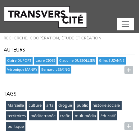
RECHERCHE, COOPÉRATION, ÉTUDE ET CRÉATION
AUTEURS
Claire DUPORT
Laure CIOSI
Claudine DUSSOLLIER
Gilles SUZANNE
Véronique MANRY
Bernard LESAING
TAGS
Marseille
culture
arts
drogue
public
histoire sociale
territoires
méditerranée
trafic
multimédia
éducatif
politique