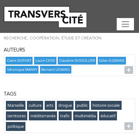
RECHERCHE, COOPÉRATION, ÉTUDE ET CRÉATION
AUTEURS
Claire DUPORT
Laure CIOSI
Claudine DUSSOLLIER
Gilles SUZANNE
Véronique MANRY
Bernard LESAING
TAGS
Marseille
culture
arts
drogue
public
histoire sociale
territoires
méditerranée
trafic
multimédia
éducatif
politique