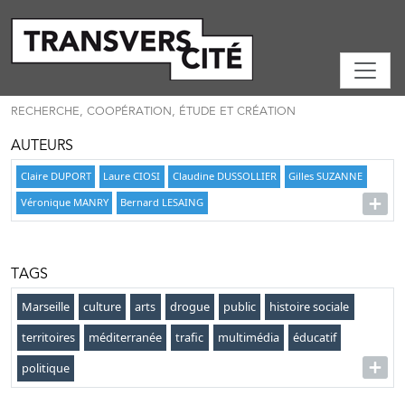
RECHERCHE, COOPÉRATION, ÉTUDE ET CRÉATION
AUTEURS
Claire DUPORT
Laure CIOSI
Claudine DUSSOLLIER
Gilles SUZANNE
Véronique MANRY
Bernard LESAING
TAGS
Marseille
culture
arts
drogue
public
histoire sociale
territoires
méditerranée
trafic
multimédia
éducatif
politique