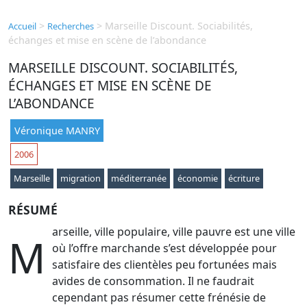
>
>
Marseille Discount. Sociabilités,
Accueil
Recherches
échanges et mise en scène de l’abondance
MARSEILLE DISCOUNT. SOCIABILITÉS,
ÉCHANGES ET MISE EN SCÈNE DE
L’ABONDANCE
Véronique MANRY
2006
Marseille
migration
méditerranée
économie
écriture
RÉSUMÉ
arseille, ville populaire, ville pauvre est une ville
M
où l’offre marchande s’est développée pour
satisfaire des clientèles peu fortunées mais
avides de consommation. Il ne faudrait
cependant pas résumer cette frénésie de