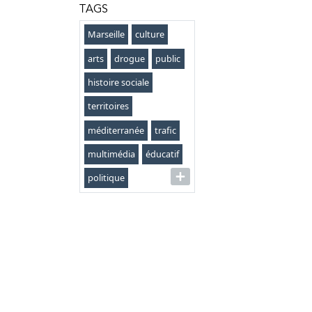
TAGS
Marseille
culture
arts
drogue
public
histoire sociale
territoires
méditerranée
trafic
multimédia
éducatif
politique