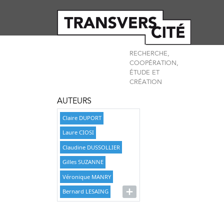
RECHERCHE,
COOPÉRATION,
ÉTUDE ET
CRÉATION
AUTEURS
Claire DUPORT
Laure CIOSI
Claudine DUSSOLLIER
Gilles SUZANNE
Véronique MANRY
Bernard LESAING