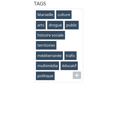
TAGS
Marseille
culture
arts
drogue
public
histoire sociale
territoires
méditerranée
trafic
multimédia
éducatif
politique