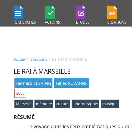
RECHERCHES
ACTIONS
ÉTUDES
CRÉATIONS
>
>
Le Raï à Marseille
Accueil
Créations
LE RAÏ À MARSEILLE
Bernard LESAING
Gilles SUZANNE
2005
Marseille
mémoire
culture
photographie
musique
RÉSUMÉ
n voyage dans les lieux emblématiques du raï,