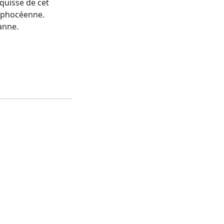
squisse de cet
é phocéenne.
anne.