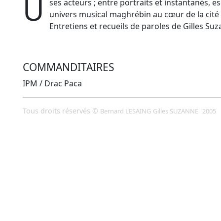
U
ses acteurs ; entre portraits et instantanés, e
univers musical maghrébin au cœur de la cit
Entretiens et recueils de paroles de Gilles Suz
COMMANDITAIRES
IPM / Drac Paca
Tous droits réservés ©
Bernard LESAING
Gilles SUZANNE
2005