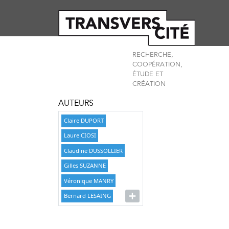
RECHERCHE,
COOPÉRATION,
ÉTUDE ET
CRÉATION
AUTEURS
Claire DUPORT
Laure CIOSI
Claudine DUSSOLLIER
Gilles SUZANNE
Véronique MANRY
Bernard LESAING