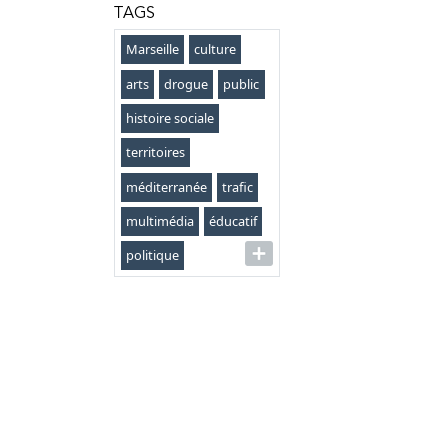
TAGS
Marseille
culture
arts
drogue
public
histoire sociale
territoires
méditerranée
trafic
multimédia
éducatif
politique