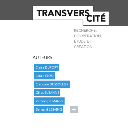
RECHERCHE,
COOPÉRATION,
ÉTUDE ET
CRÉATION
AUTEURS
Claire DUPORT
Laure CIOSI
Claudine DUSSOLLIER
Gilles SUZANNE
Véronique MANRY
Bernard LESAING