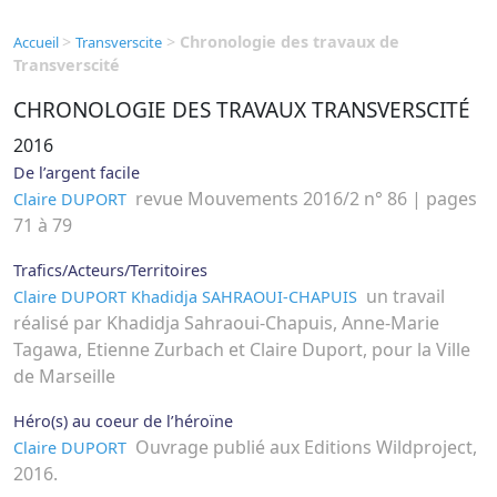
>
>
Chronologie des travaux de
Accueil
Transverscite
Transverscité
CHRONOLOGIE DES TRAVAUX TRANSVERSCITÉ
2016
De l’argent facile
revue Mouvements 2016/2 n° 86 | pages
Claire DUPORT
71 à 79
Trafics/Acteurs/Territoires
un travail
Claire DUPORT
Khadidja SAHRAOUI-CHAPUIS
réalisé par Khadidja Sahraoui-Chapuis, Anne-Marie
Tagawa, Etienne Zurbach et Claire Duport, pour la Ville
de Marseille
Héro(s) au coeur de l’héroïne
Ouvrage publié aux Editions Wildproject,
Claire DUPORT
2016.