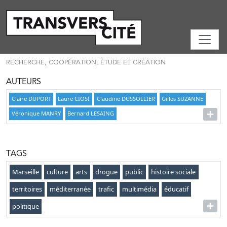
RECHERCHE, COOPÉRATION, ÉTUDE ET CRÉATION
AUTEURS
Claire DUPORT
Laure CIOSI
Claudine DUSSOLLIER
Gilles SUZANNE
Véronique MANRY
Bernard LESAING
TAGS
Marseille
culture
arts
drogue
public
histoire sociale
territoires
méditerranée
trafic
multimédia
éducatif
politique