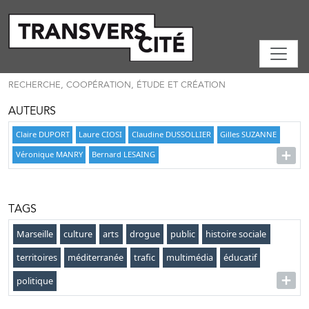
RECHERCHE, COOPÉRATION, ÉTUDE ET CRÉATION
AUTEURS
Claire DUPORT
Laure CIOSI
Claudine DUSSOLLIER
Gilles SUZANNE
Véronique MANRY
Bernard LESAING
TAGS
Marseille
culture
arts
drogue
public
histoire sociale
territoires
méditerranée
trafic
multimédia
éducatif
politique